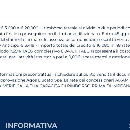
 € 3.000 a € 20.000. Il rimborso rateale si divide in due periodi 
a finale o proseguire con il rimborso dilazionato. Entro 45 gg. d
ebitamente firmato. In assenza di comunicazione scritta verrà a
Anticipo € 3.419 - importo totale del credito € 16.080 in 48 rate 
riodo 7,55% TAEG complessivo 8,04%. Il TAEG rappresenta il costo
osti per l’attività istruttoria pari a 0,00€, spesa mensile gestion
nformazioni precontrattuali richiedere sul punto vendita il docum
 approvazione Agos Ducato Spa. La rete dei concessionari AIXAM 
 VERIFICA LA TUA CAPACITÀ DI RIMBORSO PRIMA DI IMPEGNA
INFORMATIVA