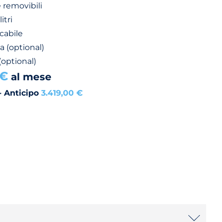
e removibili
itri
cabile
a (optional)
(optional)
 €
al mese
- Anticipo
3.419,00 €