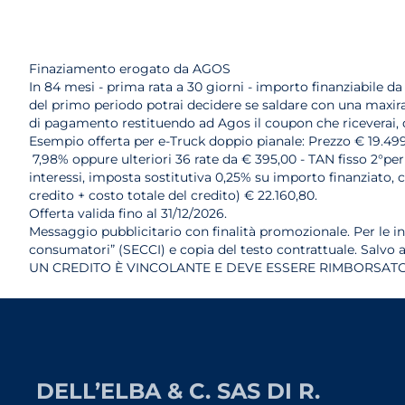
Finaziamento erogato da AGOS
In 84 mesi - prima rata a 30 giorni - importo finanziabile da
del primo periodo potrai decidere se saldare con una maxirat
di pagamento restituendo ad Agos il coupon che riceverai, d
Esempio offerta per e-Truck doppio pianale: Prezzo € 19.499 
7,98% oppure ulteriori 36 rate da € 395,00 - TAN fisso 2°pe
interessi, imposta sostitutiva 0,25% su importo finanziato, c
credito + costo totale del credito) € 22.160,80.
Offerta valida fino al 31/12/2026.
Messaggio pubblicitario con finalità promozionale. Per le i
consumatori” (SECCI) e copia del testo contrattuale. Salvo
UN CREDITO È VINCOLANTE E DEVE ESSERE RIMBORSATO.
DELL’ELBA & C. SAS DI R.