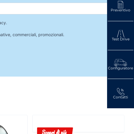
Preventivo
acy
.
mative, commerciali, promozionali.
Test Drive
Configuratore
Contatti
Scopri di più