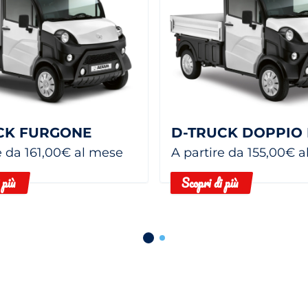
CK FURGONE
e da 161,00€ al mese
A partire da 155,00€ 
 più
Scopri di più