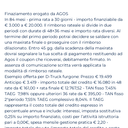
Finaziamento erogato da AGOS
In 84 mesi - prima rata a 30 giorni - importo finanziabile da
€ 3.000 a € 20.000. Il rimborso rateale si divide in due
periodi con durate di 48+36 mesi e importo rata diversi. Al
termine del primo periodo potrai decidere se saldare con
una maxirata finale o proseguire con il rimborso
dilazionato. Entro 45 gg. dalla scadenza della maxirata
dovrai segnalare la tua scelta di pagamento restituendo ad
Agos il coupon che riceverai, debitamente firmato. In
assenza di comunicazione scritta verrà applicata la
modalità di rimborso rateale.
Esempio offerta per D-Truck furgone: Prezzo € 19.499
Anticipo € 3.419 - importo totale del credito € 16.080 in 48
rate da € 161,00 + rata finale € 12.767,52 - TAN fisso 7,45%
TAEG 7,98% oppure ulteriori 36 rate da € 395,00 - TAN fisso
2°periodo 7,55% TAEG complessivo 8,04%. Il TAEG
rappresenta il costo totale del credito espresso in
percentuale annua e include: interessi, imposta sostitutiva
0,25% su importo finanziato, costi per l’attività istruttoria
pari a 0,00€, spesa mensile gestione pratica € 2,20 -