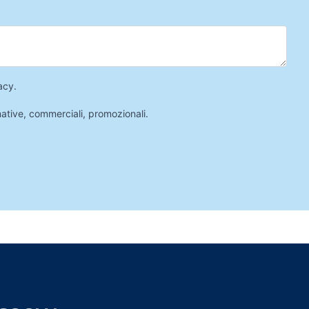
acy
.
mative, commerciali, promozionali.