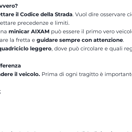
avvero?
ttare il Codice della Strada
. Vuol dire osservare 
pettare precedenze e limiti.
 una
minicar AIXAM
può essere il primo vero veico
are la fretta e
guidare sempre con attenzione
.
quadriciclo leggero
, dove può circolare e quali r
ifferenza
ere il veicolo.
Prima di ogni tragitto è important
;