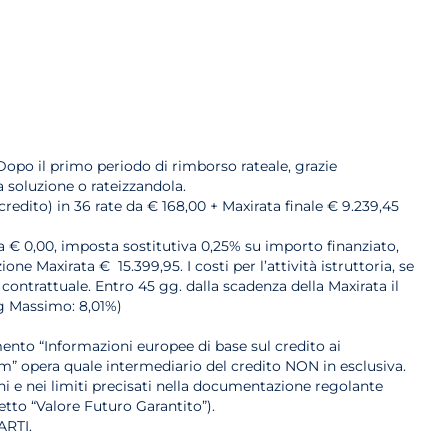
Dopo il primo periodo di rimborso rateale, grazie
a soluzione o rateizzandola.
credito) in 36 rate da € 168,00 + Maxirata finale € 9.239,45
ria € 0,00, imposta sostitutiva 0,25% su importo finanziato,
e Maxirata € 15.399,95. I costi per l’attività istruttoria, se
 contrattuale. Entro 45 gg. dalla scadenza della Maxirata il
eg Massimo: 8,01%)
ento “Informazioni europee di base sul credito ai
m” opera quale intermediario del credito NON in esclusiva.
ioni e nei limiti precisati nella documentazione regolante
etto “Valore Futuro Garantito”).
RTI.