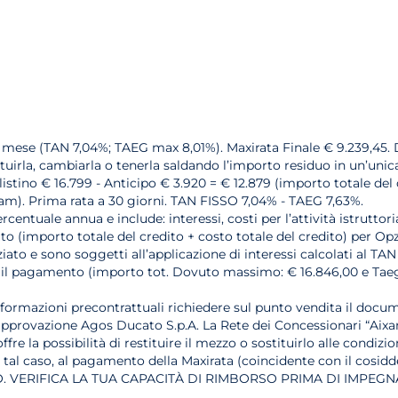
l mese (TAN 7,04%; TAEG max 8,01%). Maxirata Finale € 9.239,45. 
tituirla, cambiarla o tenerla saldando l’importo residuo in un’unic
listino € 16.799 - Anticipo € 3.920 = € 12.879 (importo totale del 
xam). Prima rata a 30 giorni. TAN FISSO 7,04% - TAEG 7,63%.
rcentuale annua e include: interessi, costi per l’attività istrutto
 (importo totale del credito + costo totale del credito) per Opzion
ato e sono soggetti all’applicazione di interessi calcolati al TAN
zarne il pagamento (importo tot. Dovuto massimo: € 16.846,00 e Ta
nformazioni precontrattuali richiedere sul punto vendita il docum
 approvazione Agos Ducato S.p.A. La Rete dei Concessionari “Aixa
fre la possibilità di restituire il mezzo o sostituirlo alle condiz
n tal caso, al pagamento della Maxirata (coincidente con il cosidd
 VERIFICA LA TUA CAPACITÀ DI RIMBORSO PRIMA DI IMPEGNA