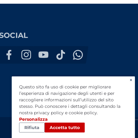
SOCIAL
×
Questo sito fa uso di cookie per migliorare
l’esperienza di navigazione degli utenti e per
raccogliere informazioni sull’utilizzo del sito
stesso. Può conoscere i dettagli consultando la
nostra
privacy policy
e
cookie policy
.
Personalizza
Rifiuta
Accetta tutto