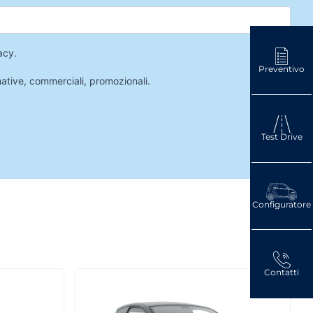
acy
.
Preventivo
mative, commerciali, promozionali.
Test Drive
Configuratore
Contatti