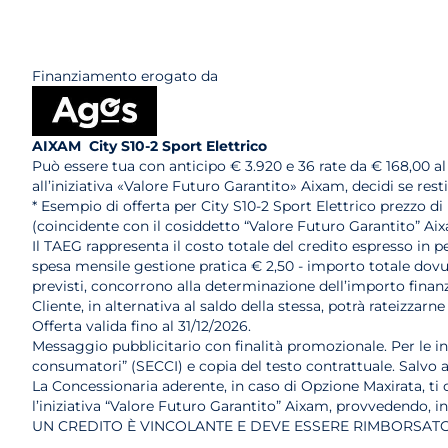
Finanziamento erogato da
AIXAM City S10-2 Sport Elettrico
Può essere tua con anticipo € 3.920 e 36 rate da € 168,00 a
all’iniziativa «Valore Futuro Garantito» Aixam, decidi se res
* Esempio di offerta per City S10-2 Sport Elettrico prezzo di 
(coincidente con il cosiddetto “Valore Futuro Garantito” Ai
Il TAEG rappresenta il costo totale del credito espresso in pe
spesa mensile gestione pratica € 2,50 - importo totale dovuto
previsti, concorrono alla determinazione dell’importo finanzi
Cliente, in alternativa al saldo della stessa, potrà rateiz
Offerta valida fino al 31/12/2026.
Messaggio pubblicitario con finalità promozionale. Per le i
consumatori” (SECCI) e copia del testo contrattuale. Salvo
La Concessionaria aderente, in caso di Opzione Maxirata, ti of
l’iniziativa “Valore Futuro Garantito” Aixam, provvedendo, i
UN CREDITO È VINCOLANTE E DEVE ESSERE RIMBORSATO.