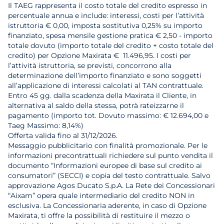
Il TAEG rappresenta il costo totale del credito espresso in
percentuale annua e include: interessi, costi per l’attività
istruttoria € 0,00, imposta sostitutiva 0,25% su importo
finanziato, spesa mensile gestione pratica € 2,50 - importo
totale dovuto (importo totale del credito + costo totale del
credito) per Opzione Maxirata € 11.496,95. I costi per
l’attività istruttoria, se previsti, concorrono alla
determinazione dell’importo finanziato e sono soggetti
all’applicazione di interessi calcolati al TAN contrattuale.
Entro 45 gg. dalla scadenza della Maxirata il Cliente, in
alternativa al saldo della stessa, potrà rateizzarne il
pagamento (importo tot. Dovuto massimo: € 12.694,00 e
Taeg Massimo: 8,14%)
Offerta valida fino al 31/12/2026.
Messaggio pubblicitario con finalità promozionale. Per le
informazioni precontrattuali richiedere sul punto vendita il
documento “Informazioni europee di base sul credito ai
consumatori” (SECCI) e copia del testo contrattuale. Salvo
approvazione Agos Ducato S.p.A. La Rete dei Concessionari
“Aixam” opera quale intermediario del credito NON in
esclusiva. La Concessionaria aderente, in caso di Opzione
Maxirata, ti offre la possibilità di restituire il mezzo o