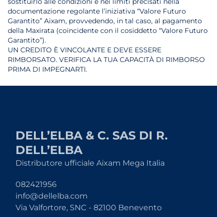
sostituirlo alle condizioni e nei limiti precisati nella
documentazione regolante l’iniziativa “Valore Futuro
Garantito” Aixam, provvedendo, in tal caso, al pagamento
della Maxirata (coincidente con il cosiddetto “Valore Futuro
Garantito”).
UN CREDITO È VINCOLANTE E DEVE ESSERE
RIMBORSATO. VERIFICA LA TUA CAPACITÀ DI RIMBORSO
PRIMA DI IMPEGNARTI.
DELL’ELBA & C. SAS DI R.
DELL’ELBA
Distributore ufficiale Aixam Mega Italia
082421956
info@dellelba.com
Via Valfortore, SNC - 82100 Benevento